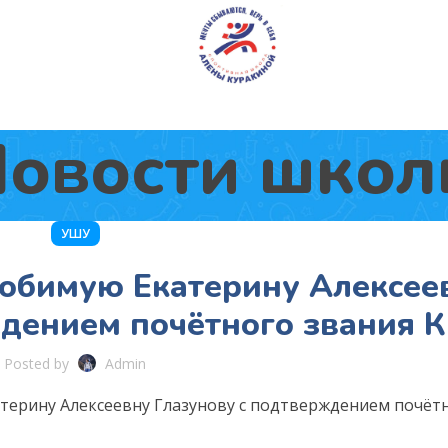
овости шко
УШУ
юбимую Екатерину Алексее
ждением почётного звания 
Posted by
Admin
терину Алексеевну Глазунову с подтверждением почёт