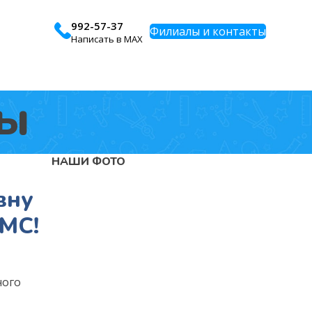
992-57-37
Филиалы и контакты
Написать в MAX
лы
НАШИ ФОТО
вну
КМС!
ного