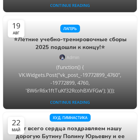
CONTINUE READING
19
ЛАГЕРЬ
АВГ
⭐️Летние учебно-тренировочные сборы
2025 подошли к концу!⭐️
Admin
(function() {
VK.Widgets.Post("vk_post_-19772899_4760",
-19772899, 4760,
'8W6rR6x1ftTuKf32RcohBXVFGw'); }());
CONTINUE READING
ХУД. ГИМНАСТИКА
22
От всего сердца поздравляем нашу
МАЙ
дорогую Бутину Полину Юрьевну и ее