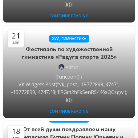
}());
CONTINUE READING
21
ХУД. ГИМНАСТИКА
АПР
Фестиваль по художественной
гимнастике «Радуга спорта 2025»
Admin
(function() {
VK.Widgets.Post("vk_post_-19772899_4747",
-19772899, 4747, '8jlflRGm2hFkSenRS446sQCsgw');
}());
CONTINUE READING
ХУД. ГИМНАСТИКА
От всей души поздравляем нашу
18
прекрасную Бутину Полину Юрьевну и