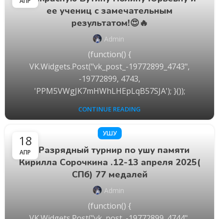
АПР
ее учениц с замечательным
результатом!😍🔥
Admin
(function() {
VK.Widgets.Post("vk_post_-19772899_4743",
-19772899, 4743,
'PPM5VWgJK7mHWhLHEpLqB57SJA'); }());
CONTINUE READING
УШУ
18
📍Разрядный турнир по ушу памяти
АПР
Кирилла Сорочкина .12-13 апреля 2025(
СПб) 77 медалей
Admin
(function() {
VK.Widgets.Post("vk_post_-19772899_4744",