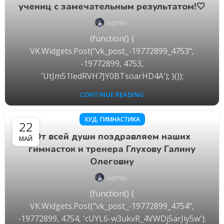
учениц с замечательным результатом!🤍
Admin
(function() {
VK.Widgets.Post("vk_post_-19772899_4753",
-19772899, 4753,
'UtJm51IedRVH7JY0BTsoarHD4A'); }());
CONTINUE READING
ХУД. ГИМНАСТИКА
22
От всей души поздравляем наших
МАЙ
гимнасток и тренера Глухову Галину
Олеговну
Admin
(function() {
VK.Widgets.Post("vk_post_-19772899_4754",
-19772899, 4754, 'cUYL6-w3ukvR_4VWDj5arJiy5w');