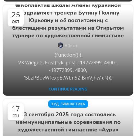
🟢Коллектив школы Алёны Куракиной
поздравляет тренера Бутину Полину
25
Юрьевну и её воспитанниц с
ОКТ
блестящими результатами на Открытом
турнире по художественной гимнастике
Admin
(function() {
VK.Widgets.Post("vk_post_-19772899_4800",
-19772899, 4800,
'5LzPBuvWfexpEtWbn5ZiBmVjhw'); }());
CONTINUE READING
ХУД. ГИМНАСТИКА
17
13 сентября 2025 года состоялись
СЕН
межмуниципальные соревнования по
художественной гимнастике «Аура»