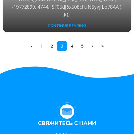
-19772899, 4744, 'SF05dJ6x508cFUNSyvjILo78AA');
}());
CONTINUE READING
‹
1
2
3
4
5
›
»
СВЯЖИТЕСЬ С НАМИ