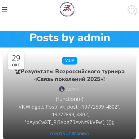
Posts by
admin
29
УШУ
ОКТ
🏆Результаты Всероссийского турнира
«Связь поколений 2025»!
Admin
(function() {
VK.Widgets.Post("vk_post_-19772899_4802",
-19772899, 4802,
'bAypCwXT_Rj3ebgZ3AvNt9kVFw'); }());
CONTINUE READING
ХУД. ГИМНАСТИКА