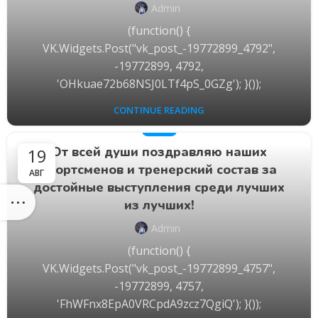
Admin
(function() {
VK.Widgets.Post("vk_post_-19772899_4792",
-19772899, 4792,
'OHkuae72b68NSJ0LTf4pS_0GZg'); }());
CONTINUE READING
УШУ
От всей души поздравляю наших
19
спортсменов и тренерский состав за
АВГ
достойные выступления среди лучших
из лучших!
Admin
(function() {
VK.Widgets.Post("vk_post_-19772899_4757",
-19772899, 4757,
'FhWFnx8EpA0VRCpdA9zcz7QgiQ'); }());